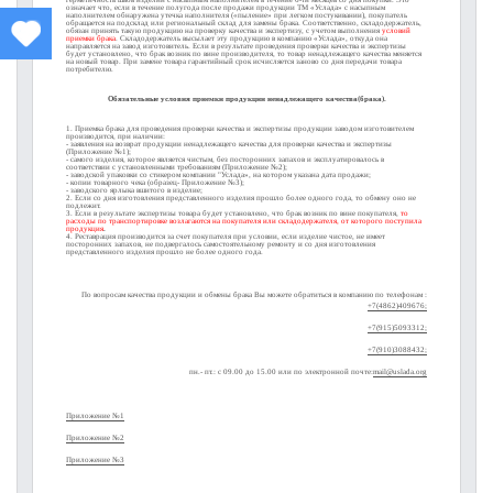
герметичность швов изделий с насыпным наполнителем в течение 6-ти месяцев со дня покупки. Это
означает что, если в течение полугода после продажи продукции ТМ «Услада» с насыпным
наполнителем обнаружена утечка наполнителя («пыление» при легком постукивании), покупатель
обращается на подсклад или региональный склад для замены брака. Соответственно, складодержатель,
обязан принять такую продукцию на проверку качества и экспертизу, с учетом выполнения
условий
приемки брака
. Складодержатель высылает эту продукцию в компанию «Услада», откуда она
направляется на завод изготовитель. Если в результате проведения проверки качества и экспертизы
будет установлено, что брак возник по вине производителя, то товар ненадлежащего качества меняется
на новый товар. При замене товара гарантийный срок исчисляется заново со дня передачи товара
потребителю.
Обязательные условия приемки продукции ненадлежащего качества(брака).
1. Приемка брака для проведения проверки качества и экспертизы продукции заводом изготовителем
производится, при наличии:
- заявления на возврат продукции ненадлежащего качества для проверки качества и экспертизы
(Приложение №1);
- самого изделия, которое является чистым, без посторонних запахов и эксплуатировалось в
соответствии с установленными требованиям (Приложение №2);
- заводской упаковки со стикером компании "Услада», на котором указана дата продажи;
- копии товарного чека (образец- Приложение №3);
- заводского ярлыка вшитого в изделие;
2. Если со дня изготовления представленного изделия прошло более одного года, то обмену оно не
подлежит.
3. Если в результате экспертизы товара будет установлено, что брак возник по вине покупателя,
то
расходы по транспортировке возлагаются на покупателя или складодержателя, от которого поступила
продукция
.
4. Реставрация производится за счет покупателя при условии, если изделие чистое, не имеет
посторонних запахов, не подвергалось самостоятельному ремонту и со дня изготовления
представленного изделия прошло не более одного года.
По вопросам качества продукции и обмены брака Вы можете обратиться в компанию по телефонам :
+7(4862)409676;
+7(915)5093312;
+7(910)3088432;
пн.- пт.: с 09.00 до 15.00 или по электронной почте:
mail@uslada.org
Приложение №1
Приложение №2
Приложение №3