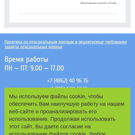
Администрация компании «Услада»
Политика по персональным данным и реализуемые требования
защиты персональных данных
Время работы
ПН — ПТ: 9.00 — 17.00
+7 (4862) 40 96 76
+7 (915) 509 33 12
Мы используем файлы cookie, чтобы
+7 (910) 308 84 32
обеспечить Вам наилучшую работу на нашем
mail@uslada.org
веб-сайте и проанализировать его
отдел продаж
использование. Продолжая использовать
этот сайт, Вы даете согласие на
support@uslada.org
использование файлов cookie. Любое
служба тех. поддержки