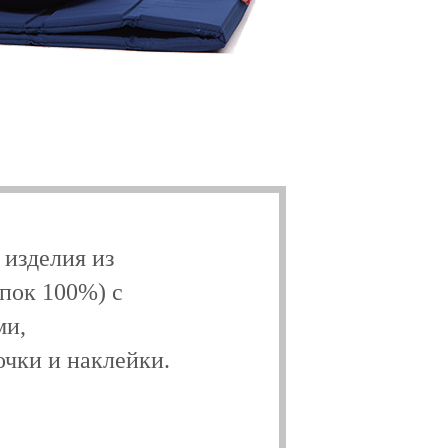
 изделия из
опок 100%) с
ми,
чки и наклейки.