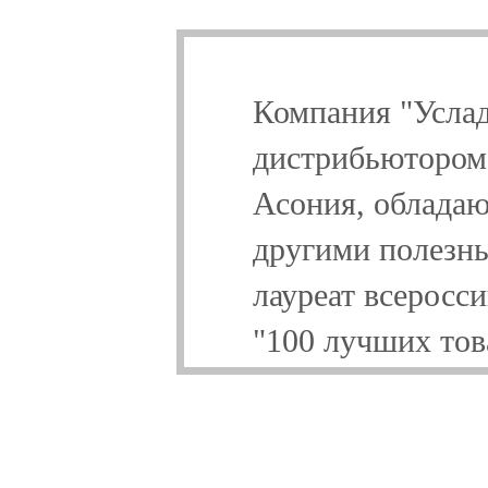
Компания "Усла
дистрибьютором
Асония, облада
другими полезны
лауреат всеросс
"100 лучших тов