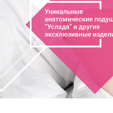
Уникальные
анатомические поду
“Услада” и другие
эксклюзивные издел