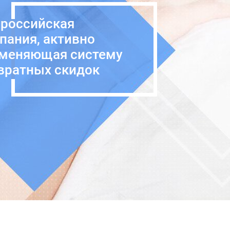
российская
пания, активно
меняющая систему
вратных скидок